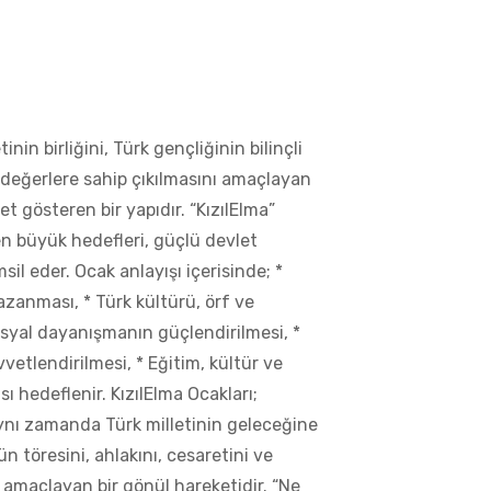
inin birliğini, Türk gençliğinin bilinçli
i değerlere sahip çıkılmasını amaçlayan
yet gösteren bir yapıdır. “KızılElma”
en büyük hedefleri, güçlü devlet
emsil eder. Ocak anlayışı içerisinde; *
kazanması, * Türk kültürü, örf ve
osyal dayanışmanın güçlendirilmesi, *
vetlendirilmesi, * Eğitim, kültür ve
sı hedeflenir. KızılElma Ocakları;
 aynı zamanda Türk milletinin geleceğine
ün töresini, ahlakını, cesaretini ve
amaçlayan bir gönül hareketidir. “Ne