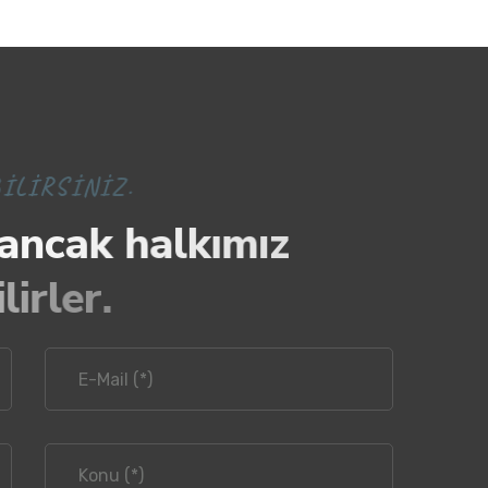
B
I
L
I
R
S
I
N
I
Z
.
a
n
c
a
k
h
a
l
k
ı
m
ı
z
b
i
l
i
r
l
e
r
.