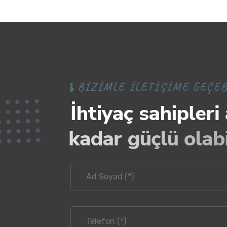
B
I
Z
I
M
L
E
İ
L
E
T
I
Ş
I
M
E
G
E
Ç
E
İ
h
t
i
y
a
ç
s
a
h
i
p
l
e
r
i
k
a
d
a
r
g
ü
ç
l
ü
o
l
a