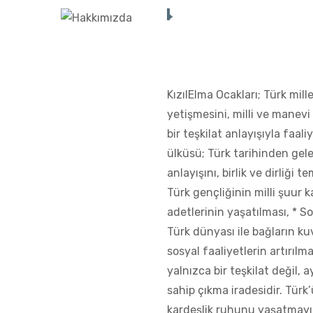
KızılElma Ocakları; Türk millet
yetişmesini, milli ve manev
bir teşkilat anlayışıyla faali
ülküsü; Türk tarihinden gel
anlayışını, birlik ve dirliği t
Türk gençliğinin milli şuur 
adetlerinin yaşatılması, * S
Türk dünyası ile bağların kuv
sosyal faaliyetlerin artırılma
yalnızca bir teşkilat değil,
sahip çıkma iradesidir. Türk’
kardeşlik ruhunu yaşatmayı 