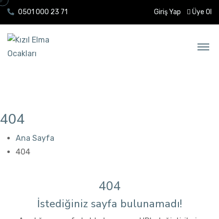
0501 000 23 71
Giriş Yap
Üye Ol
404
Ana Sayfa
404
404
İstediğiniz sayfa bulunamadı!