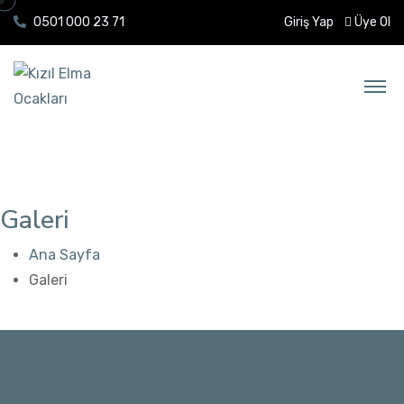
0501 000 23 71
Giriş Yap
Üye Ol
Galeri
Ana Sayfa
Galeri