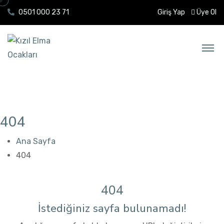
0501 000 23 71
Giriş Yap
Üye Ol
404
Ana Sayfa
404
404
İstediğiniz sayfa bulunamadı!